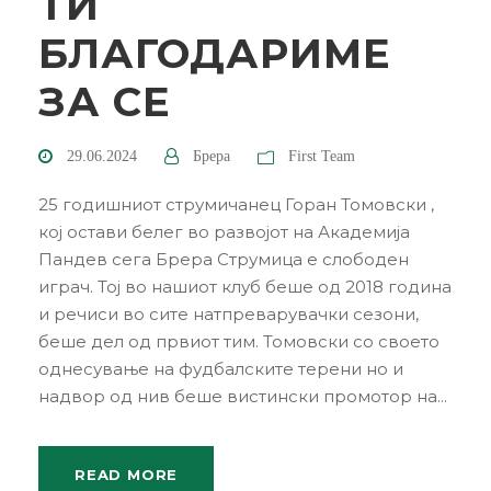
ТИ
БЛАГОДАРИМЕ
ЗА СЕ
29.06.2024
Брера
First Team
25 годишниот струмичанец Горан Томовски ,
кој остави белег во развојот на Академија
Пандев сега Брера Струмица е слободен
играч. Тој во нашиот клуб беше од 2018 година
и речиси во сите натпреварувачки сезони,
беше дел од првиот тим. Томовски со своето
однесување на фудбалските терени но и
надвор од нив беше вистински промотор на...
READ MORE