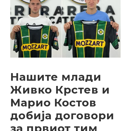
Нашите млади
Живко Крстев и
Марио Костов
добија договори
за првиот тим