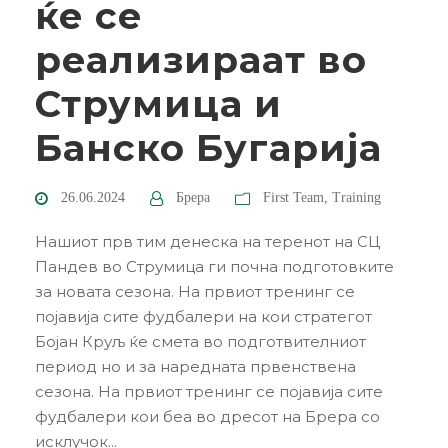
ќе се
реализираат во
Струмица и
Банско Бугарија
26.06.2024
Брера
First Team
,
Training
Нашиот прв тим денеска на теренот на СЦ
Пандев во Струмица ги почна подготовките
за новата сезона. На првиот тренинг се
појавија сите фудбалери на кои стратегот
Бојан Круљ ќе смета во подготвителниот
период но и за наредната првенствена
сезона. На првиот тренинг се појавија сите
фудбалери кои беа во дресот на Брера со
исклучок...