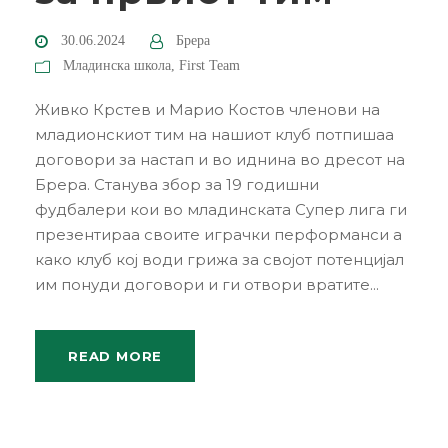
30.06.2024
Брера
Младинска школа
,
First Team
Живко Крстев и Марио Костов членови на
младионскиот тим на нашиот клуб потпишаа
договори за настап и во иднина во дресот на
Брера. Станува збор за 19 годишни
фудбалери кои во младинската Супер лига ги
презентираа своите играчки перформанси а
како клуб кој води грижа за својот потенцијал
им понуди договори и ги отвори вратите...
READ MORE