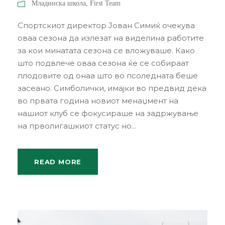
Младинска школа
,
First Team
Спортскиот директор Јован Симиќ очекува
оваа сезона да излезат на виделина работите
за кои минатата сезона се вложуваше. Како
што подвлече оваа сезона ќе се собираат
плодовите од онаа што во псоледната беше
засеано. Симболички, имајки во предвид дека
во првата година новиот менаџмент на
нашиот клуб се фокусираше на задржување
на прволигашкиот статус но...
READ MORE