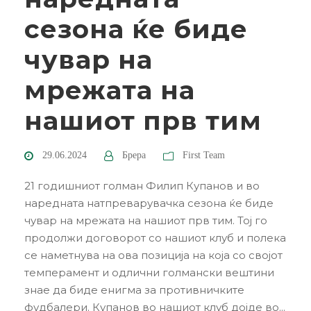
сезона ќе биде
чувар на
мрежата на
нашиот прв тим
29.06.2024
Брера
First Team
21 годишниот голман Филип Купанов и во
наредната натпреварувачка сезона ќе биде
чувар на мрежата на нашиот прв тим. Тој го
продолжи договорот со нашиот клуб и полека
се наметнува на ова позиција на која со својот
темперамент и одлични голмански вештини
знае да биде енигма за противничките
фудбалери. Купанов во нашиот клуб дојде во...