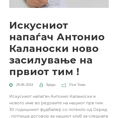
Искусниот
напаѓач Антонио
Каланоски ново
засилување на
првиот тим !
28.06.2024
Брера
First Team
Искусниот напаѓач Антонио Каланоски e
новото име во редовите на нашиот прв тим.
30 годишниот фудбалер со потекло од Охрид
, потпиша договор за нашиот клуб за следната