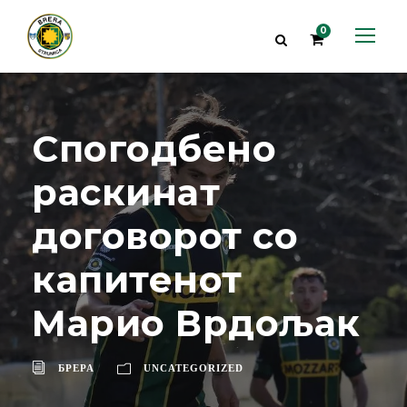
0
Спогодбено
раскинат
договорот со
капитенот
Марио Врдољак
БРЕРА
UNCATEGORIZED