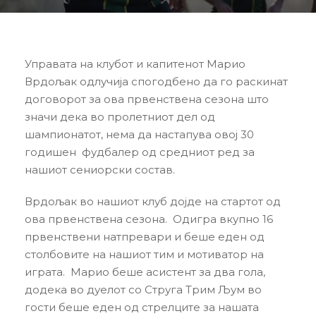
Управата на клубот и капитенот Марио
Врдољак одлучија спогодбено да го раскинат
договорот за ова првенствена сезона што
значи дека во пролетниот дел од
шампионатот, нема да настапува овој 30
годишен фудбалер од средниот ред за
нашиот сениорски состав.
Врдољак во нашиот клуб дојде на стартот од
ова првенствена сезона. Одигра вкупно 16
првенствени натпревари и беше еден од
столбовите на нашиот тим и мотиватор на
играта. Марио беше асистент за два гола,
додека во дуелот со Струга Трим Љум во
гости беше еден од стрелците за нашата