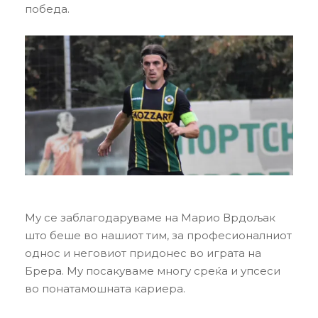
победа.
Му се заблагодаруваме на Марио Врдољак
што беше во нашиот тим, за професионалниот
однос и неговиот придонес во играта на
Брера. Му посакуваме многу среќа и упсеси
во понатамошната кариера.