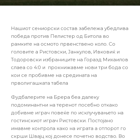
Нашиот сениорски состав забележа убедлива
победа против Пелистер од Битола во
рамките на осмото првенствено коло. Со
головите а Ристовски, Јанкулов, Ивковиќ и
Тодоровски избраниците на Горазд Михаилов
слаеа со 4:0 и прокнижавме нови три бода со
кои се пробивме на средината на
прволигашката табела
Фудбалерите на Брера беа далеку
подоминантни на теренот посебно откако
добивме играч повеќе по исклучувањето на
гостинскиот играч Ристовски. Постојано
имавме контрола како на играта а отпорот го
скрши Швајц кој донесе почетно водство. Во