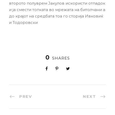
второто полуврем Јакулов искористи отпадок
и ја смести топката во мрежата на битолчани а
до крајот на средбата тоа го сторија Ивковиќ
и Тодоровски
0
SHARES
PREV
NEXT