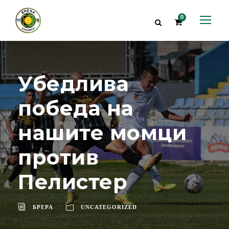
0
Убедлива
победа на
нашите момци
против
Пелистер
БРЕРА
UNCATEGORIZED