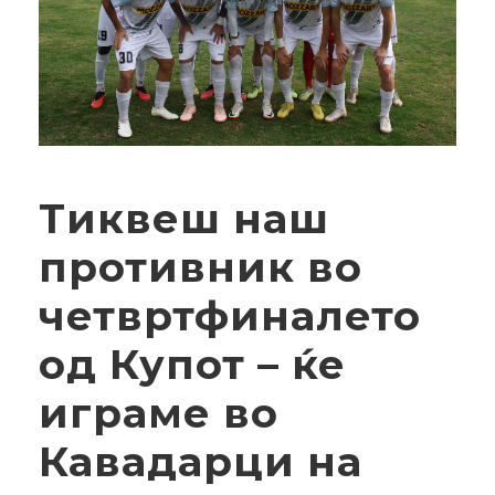
Тиквеш наш
противник во
четвртфиналето
од Купот – ќе
играме во
Кавадарци на