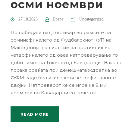
осми ноември
27.10.2023
Брера
Uncategorized
По победата над Гостивар во рамките на
осминафиналето од Фудбалскиот КУП на
Македонија, нашиот тим за противник во
четврфиналето од оваа натпреварување го
доби тимот на Тиквеш од Кавадарци. Вака не
посака среќата при денешната ждрепка во
ФФМ каде беа извлечени четврфиналните
двојки. Натпреварот ќе се игра на 8 ми
ноември во Кавадарци со почеток...
READ MORE