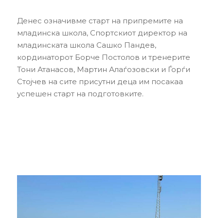
Денес означивме старт на припремите на
младинска школа, Спортскиот директор на
младинската школа Сашко Пандев,
кординаторот Борче Постолов и тренерите
Тони Атанасов, Мартин Алаѓозовски и Ѓорѓи
Стојчев на сите присутни деца им посакаа
успешен старт на подготовките.