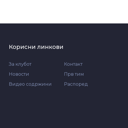
Корисни линкови
За клубот
Контакт
Новости
Прв тим
Видео содржини
Распоред