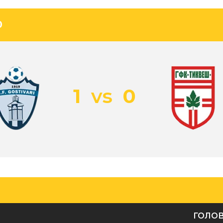
0
1
vs
0
ГОЛО