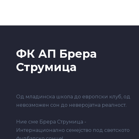
ФК АП Брера
Струмица
Од младинска школа до европски клуб, од
невозможен сон до неверојатна реалност.
Ние сме Брера Струмица -
Интернационално семејство под светското
фудбалско сонце!