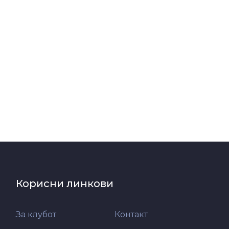
Корисни линкови
За клубот
Контакт