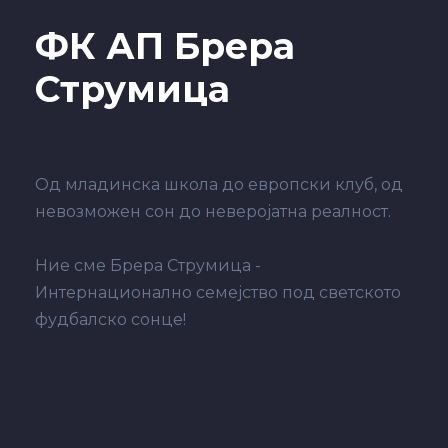
е
.
ФК АП Брера
н
.
Струмица
Од младинска школа до европски клуб, од
невозможен сон до неверојатна реалност.
Ние сме Брера Струмица -
Интернационално семејство под светското
фудбалско сонце!