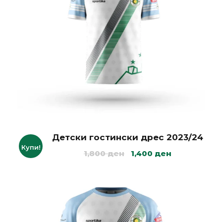
Детски гостински дрес 2023/24
Купи!
O
C
1,800
ден
1,400
ден
r
u
i
r
g
r
i
e
n
n