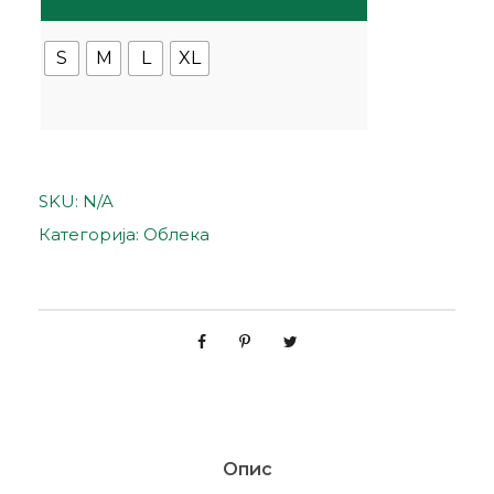
S
M
L
XL
SKU:
N/A
Категорија:
Облека
Опис