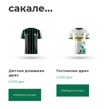
сакале…
Детски домашен
Гостински дрес
дрес
2,000
ден
2,000
ден
T
T
h
Избери опции
h
Избери опции
i
i
s
s
p