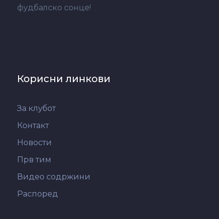
фудбалско сонце!
Корисни линкови
За клубот
Контакт
Новости
Прв тим
Видео содржини
Распоред