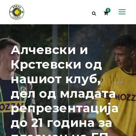
0
Алчевски и
Крстевски од
нашиот клуб,
дел од младата
репрезентација
до 21 година за