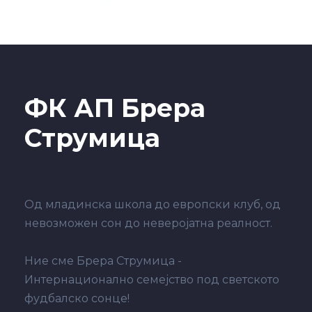
ФК АП Брера
Струмица
Од младинска школа до европски клуб, од
невозможен сон до неверојатна реалност.
Ние сме Брера Струмица -
Интернационално семејство под светското
фудбалско сонце!