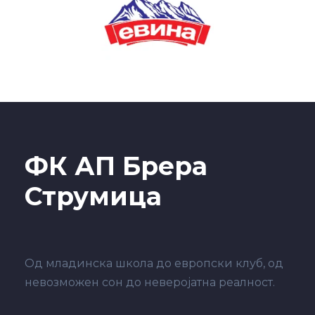
ФК АП Брера
Струмица
Од младинска школа до европски клуб, од
невозможен сон до неверојатна реалност.