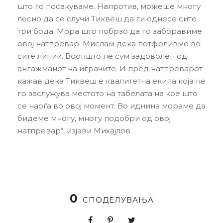
што го посакуваме. Напротив, можеше многу
лесно да се случи Тиквеш да ги однесе сите
три бода. Мора што побрзо да го заборавиме
овој натпревар. Мислам дека потфрливме во
сите линии. Воопшто не сум задоволен од
ангажманот на играчите. И пред натпреварот
кажав дека Тиквеш е квалитетна екипа која не
го заслужува местото на табелата на кое што
се наоѓа во овој момент. Во иднина мораме да
бидеме многу, многу подобри од овој
натпревар“, изјави Михајлов.
0
СПОДЕЛУВАЊА