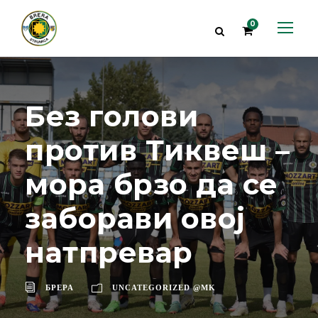
0
Без голови
против Тиквеш –
мора брзо да се
заборави овој
натпревар
БРЕРА
UNCATEGORIZED @MK