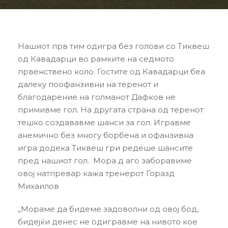
Нашиот прв тим одигра без голови со Тиквеш
од Кавадарци во рамките на седмото
првенствено коло. Гостите од Кавадарци беа
далеку поофанзивни на теренот и
благодарение на голманот Дафков не
примивме гол. На другата страна од теренот
тешко создававме шанси за гол. Игравме
анемично без многу борбена и офанзивна
игра додека Тиквеш гри редеше шансите
пред нашиот гол. Мора д аго заборавиме
овој натпревар кажа тренерот Горазд
Михаилов
„Мораме да бидеме задоволни од овој бод,
бидејќи денес не одигравме на нивото кое