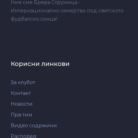
Ние сме Брера Струмица -
Интернационално семејство под светското
фудбалско сонце!
Корисни линкови
За клубот
Контакт
Новости
Прв тим
Видео содржини
Распоред