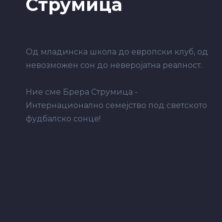
Струмица
Од младинска школа до европски клуб, од
невозможен сон до неверојатна реалност.
Ние сме Брера Струмица -
Интернационално семејство под светското
фудбалско сонце!