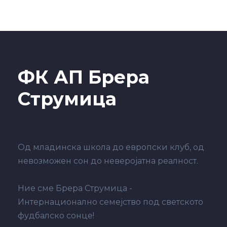
ФК АП Брера
Струмица
Од младинска школа до европски клуб, од
невозможен сон до неверојатна реалност.
Ние сме Брера Струмица -
Интернационално семејство под светското
фудбалско сонце!