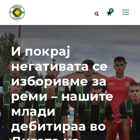
0
И покрај
негативата се
изборивме за
реми – нашите
млади
дебитираа во