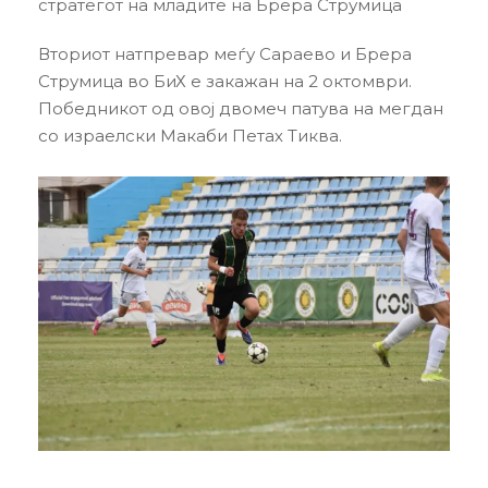
стратегот на младите на Брера Струмица
Вториот натпревар меѓу Сараево и Брера
Струмица во БиХ е закажан на 2 октомври.
Победникот од овој двомеч патува на мегдан
со израелски Макаби Петах Тиква.