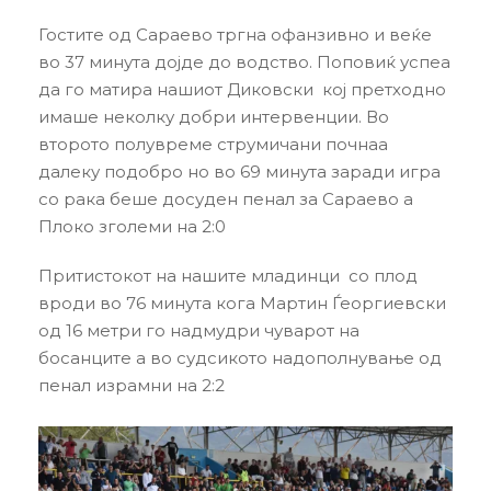
Гостите од Сараево тргна офанзивно и веќе
во 37 минута дојде до водство. Поповиќ успеа
да го матира нашиот Диковски кој претходно
имаше неколку добри интервенции. Во
второто полувреме струмичани почнаа
далеку подобро но во 69 минута заради игра
со рака беше досуден пенал за Сараево а
Плоко зголеми на 2:0
Притистокот на нашите младинци со плод
вроди во 76 минута кога Мартин Ѓеоргиевски
од 16 метри го надмудри чуварот на
босанците а во судсикото надополнување од
пенал израмни на 2:2