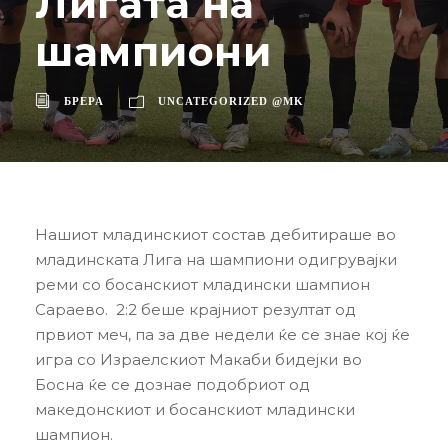
Лигата на
шампиони
БРЕРА
UNCATEGORIZED @MK
Нашиот младинскиот состав дебитираше во
младинската Лига на шампиони одигрувајки
реми со босанскиот младински шампион
Сараево. 2:2 беше крајниот резултат од
првиот меч, па за две недели ќе се знае кој ќе
игра со Израелскиот Макаби бидејки во
Босна ќе се дознае подобриот од
македонскиот и босанскиот младински
шампион.