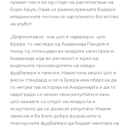
првиот тим и ќе му стојат на располагање на
Бојан Круљ. Оваа се размислувањата бидејки
младинските погони се најголемото богатство
на клубот
,,Дефинитивно она што е највредно што
Брера го наследи од Академија Пандев е
токму тој потенцијал во младите категории и
Академија која во регионот е еден од
водечките производители на млади
фудбалери и таленти. Навистина нешто што е
висок стандард и сега Брера има обврска да
го негува таа историја на Академијата и да го
надогради со некои свои резултати и како
што кажавте со спојот на младоста и
искуството да се донесат резултати. Имаме
замисла и би било добро возрасните и
поискусните фудбалери да бидаат ментори на