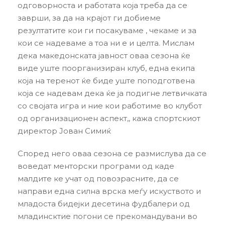
одговорноста и работата која треба да се
заврши, за да на крајот ги добиеме
резултатите кои ги посакуваме , чекаме и за
кои се надеваме а тоа ни е и целта. Мислам
дека македонската јавност оваа сезона ќе
виде уште поорганизиран клуб, една екипа
која на теренот ќе биде уште поподготвена
која се надевам дека ќе ја подигне летвичката
со својата игра и ние кои работиме во клубот
од организационен аспект,, кажа спортскиот
директор Јован Симиќ
Според него оваа сезона се размислува да се
воведат менторски програми од каде
малдите ке учат од повозрасните, да се
направи една силна врска меѓу искуството и
младоста бидејки десетина фудбалери од
младинсктие погони се прекомандувани во