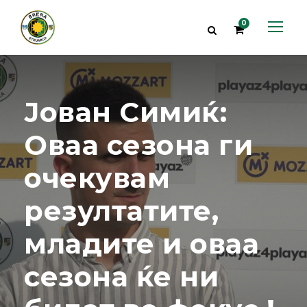
0
Јован Симиќ:
Оваа сезона ги
очекувам
резултатите,
младите и оваа
сезона ќе ни