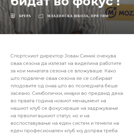
бидат во фокус !
БРЕРА
МЛАДИНСКА ШКОЛА
,
ПРВ ТИМ
Спортскиот директор Јован Симиќ очекува
оваа сезона да излезат на виделина работите
за кои минатата сезона се вложуваше. Како
што подвлече оваа сезона ќе се собираат
плодовите од онаа што во псоледната беше
засеано. Симболички, имајки во предвид дека
во првата година новиот менаџмент на
нашиот клуб се фокусираше на задржување
на прволигашкиот статус но и на
воспоставување на еден систем и темели на
еден професионален клуб кој допрва треба