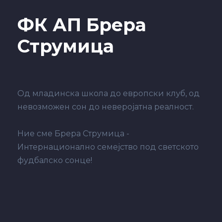
ФК АП Брера
Струмица
Од младинска школа до европски клуб, од
невозможен сон до неверојатна реалност.
Ние сме Брера Струмица -
Интернационално семејство под светското
фудбалско сонце!