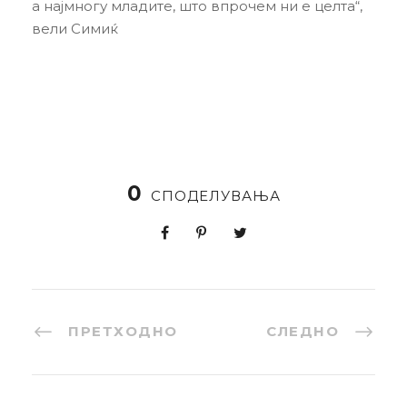
а најмногу младите, што впрочем ни е целта“,
вели Симиќ
0
СПОДЕЛУВАЊА
ПРЕТХОДНО
СЛЕДНО