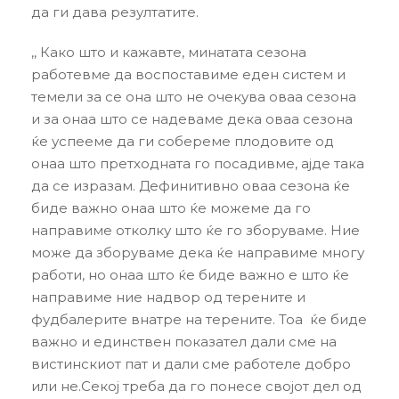
да ги дава резултатите.
,, Како што и кажавте, минатата сезона
работевме да воспоставиме еден систем и
темели за се она што не очекува оваа сезона
и за онаа што се надеваме дека оваа сезона
ќе успееме да ги собереме плодовите од
онаа што претходната го посадивме, ајде така
да се изразам. Дефинитивно оваа сезона ќе
биде важно онаа што ќе можеме да го
направиме отколку што ќе го зборуваме. Ние
може да зборуваме дека ќе направиме многу
работи, но онаа што ќе биде важно е што ќе
направиме ние надвор од терените и
фудбалерите внатре на терените. Тоа ќе биде
важно и единствен показател дали сме на
вистинскиот пат и дали сме работеле добро
или не.Секој треба да го понесе својот дел од