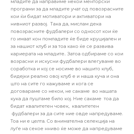
младите да направиме некои менторски
програми за да младите учат од повозрасните
кои ќи бидат мотиватори и активатори на
нивниот развој. Така да, мислам дека
повозрасните фудбалери со односот кои ќе
го имаат кон помладите ќе биде круцијален и
за нашиот клуб и за тоа како ќе се развива
кариерата на младите.. Затоа одбираме со кои
возрасни и искусни фудбалери влегуваме во
соработка и кој се носиме во нашито клуб,
бидејки реално овој клуб е и наша куча и она
што на сите го кажуваме и кога се
договараме со некои, не сакаме во нашата
кука да пуштаме било кој. Ние сакаме тоа да
бидат квалитетен човек, квалитетен
фудбалери за да сите ние овде напредуваме.
Тоа ни е целта. Со внимателна селекција на
луѓе на секое нниво ќе може да напредуваме