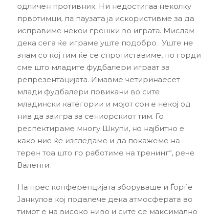
одличен противник. Ни недостигаа неколку
првотимци, па паузата ја искористивме за да
исправиме некои грешки во играта. Мислам
дека сега ќе играме уште подобро. Уште не
знам со кој тим ќе се спротиставиме, но горди
сме што младите фудбалери играат за
репрезентацијата. Имавме четиринаесет
млади фудбалери повикани во сите
младински категории и мојот сон е некој од
нив да заигра за сениорскиот тим. Го
респектираме многу Шкупи, но најбитно е
како ние ќе изгледаме и да покажеме на
терен тоа што го работиме на тренинг“, рече
Валенти.
На прес конференцијата зборуваше и Ѓорѓе
Јанкулов кој подвлече дека атмосферата во
тимот е на високо ниво и сите се максимално