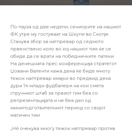
По пауза од две недели, сениорите на нашиот
ФК утре му гостуваат на Шкупи во Скопје.
Станува збор за натпревар од седмото
првенствено коло во кој нашиот тим ќе се
обиде да се врати на победничките патеки.
На денешната прес конференција стратегот
Џовани Валенти кажа дека ќе биде многу
тежок наптревар имајки во предвид дека
дури 14 млади фудбалери на кои смета
стручниот штаб за првиот тим беа со
репрезентацијата и не беа дел од
миниподготвителниот период со својот
матичен тим
,,Нè очекува многу тежок натпревар против