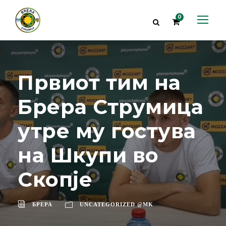
0
Првиот тим на
Брера Струмица
утре му гостува
на Шкупи во
Скопје
БРЕРА
UNCATEGORIZED @MK