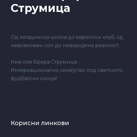
Струмица
Од младинска школа до европски клуб, од
невозможен сон до неверојатна реалност.
Ние сме Брера Струмица -
Интернационално семејство под светското
фудбалско сонце!
Корисни линкови