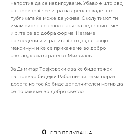
напротив да се надигруваме. Убаво е што овој
натпревар ќе се игра на арената каде што
публиката ќе може да ужива. Околу тимот ги
имам сите на располагање за неделниот меч
и сите се во добра форма. Немаме
повредени и играчите ќе го дадат својот
максимум и ќе се прикажеме во добро
светло,, кажа стратегот Михаилов
За Димитар Трајковски ова ќе биде тежок
натпревар бидејки Работнички нема пораз
досега но тоа ќе биде дополнителен мотив да
се покажеме во добро светло
0
СПОДЕЛУВАЊА