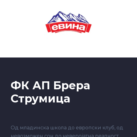
ФК АП Брера
Струмица
Од младинска школа до европски клуб, од
невозможен сон до неверојатна реалност.