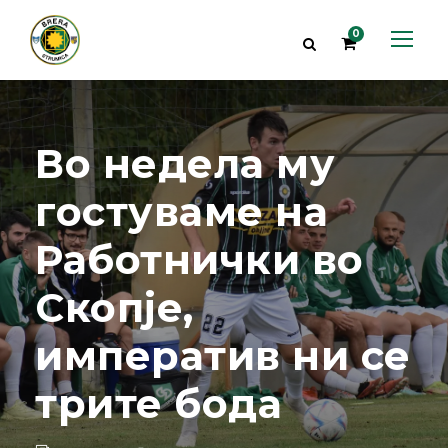
0
Во недела му
гостуваме на
Работнички во
Скопје,
императив ни се
трите бода