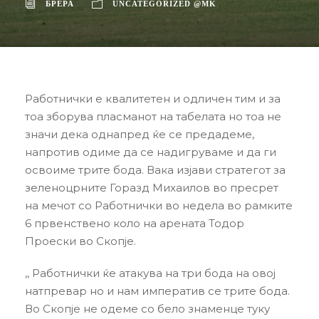
БРЕРА
UNCATEGORIZED @MK
Работнички е квалитетен и одличен тим и за
тоа зборува пласманот на табелата но тоа не
значи дека однапред ќе се предадеме,
напротив одиме да се надигруваме и да ги
освоиме трите бода. Вака изјави стратегот за
зеленоцрните Горазд Михаилов во пресрет
на мечот со Работнички во недела во рамките
6 првенствено коло на арената Тодор
Проески во Скопје.
,, Работнички ќе атакува на три бода на овој
натпревар но и нам императив се трите бода.
Во Скопје не одеме со бело знаменце туку