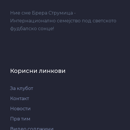
Ние сме Брера Струмица -
Интернационално семејство под светското
фудбалско сонце!
Корисни линкови
За клубот
Контакт
Новости
Прв тим
Видео содржини