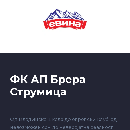
ФК АП Брера
Струмица
Од младинска школа до европски клуб, од
невозможен сон до неверојатна реалност.