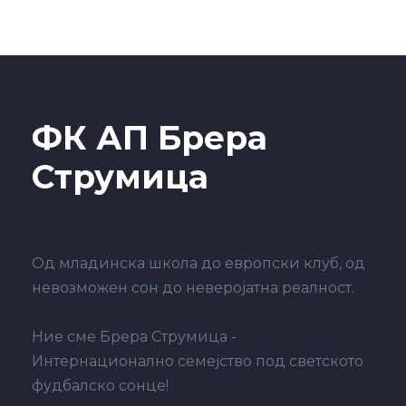
ФК АП Брера
Струмица
Од младинска школа до европски клуб, од
невозможен сон до неверојатна реалност.
Ние сме Брера Струмица -
Интернационално семејство под светското
фудбалско сонце!