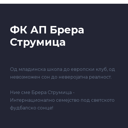
ФК АП Брера
Струмица
Од младинска школа до европски клуб, од
невозможен сон до неверојатна реалност.
Ние сме Брера Струмица -
Интернационално семејство под светското
фудбалско сонце!