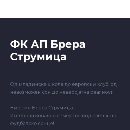
ФК АП Брера
Струмица
Од младинска школа до европски клуб, од
невозможен сон до неверојатна реалност.
Ние сме Брера Струмица -
Интернационално семејство под светското
фудбалско сонце!