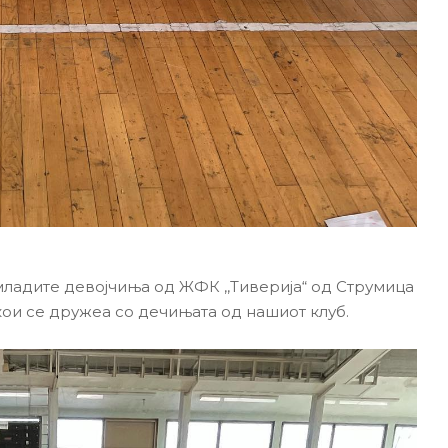
ладите девојчиња од ЖФК ,,Тиверија“ од Струмица
 кои се дружеа со дечињата од нашиот клуб.