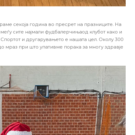
аме секоја година во пресрет на празниците. На
меѓу сите најмали фудбалерчињаод клубот како и
 Спортот и другарувањето е нашата цел. Околу 300
 мраз при што упативме порака за многу здравје