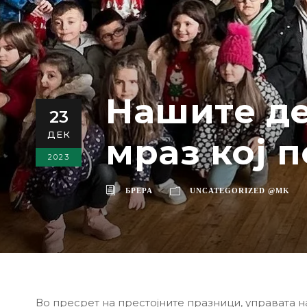
Нашите де
23
ДЕК
мраз кој 
2023
БРЕРА
UNCATEGORIZED @MK
Во пресрет на престојните празници, управата 