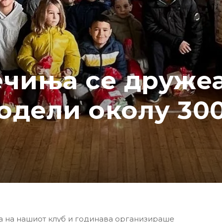
чиња се дружеа
подели околу 30
на на нашиот клуб и годинава организираше