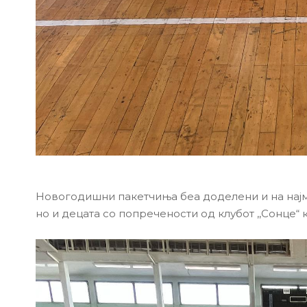
Новогодишни пакетчиња беа доделени и на најм
но и децата со попречености од клубот ,,Сонце“