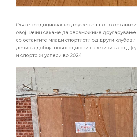
Ова е традиционално дружење што го организир
овој начин сакаме да овозможиме другарување 
со остантите млади спортисти од други клубови.
дечиња добија новогодишни пакетичиња од Дедо
и спортски успеси во 2024