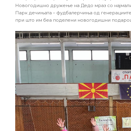
Новогодишно дружење на Дедо мраз со најмалит
Парк дечињата – фудбалерчиња од генерациите 
при што им беа поделени новогодишни подароц