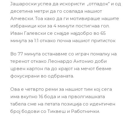
Јашароски успеа да искористи „отпадок“ и од
десетина метри да го совлада нашиот
Алчевски. Тоа како да ги мотивираше нашите
избраници кои за 4 минути постигнаа гол.
Иван Галевски се снајде најдобро во 65
минута за 1:1 откако почна нашиот притисток
Во 77 минута останавме со играч помалку на
теренот откако Леонардо Антонио доби
црвен картон па до крајот на мечот бевме
фокусирани во одбраната.
Ова е четврто реми за нашиот тим кој сега
има вкупно 16 бода и на прволгиашката
табела сме на петата позиција со идентичен
број бодови со Тиквеш и Работнички.