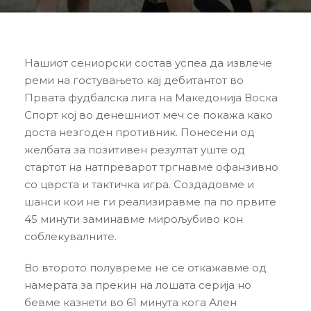
Нашиот сениорски состав успеа да извлече
реми на гостувањето кај дебитантот во
Првата фудбалска лига на Македонија Воска
Спорт кој во денешниот меч се покажа како
доста незгоден противник. Понесени од
желбата за позитивен резултат уште од
стартот на натпреварот тргнавме офанзивно
со цврста и тактичка игра. Создадовме и
шанси кои не ги реализиравме па по првите
45 минути заминавме мирољубиво кон
соблекувалните.
Во второто полувреме не се откажавме од
намерата за прекин на лошата серија но
бевме казнети во 61 минута кога Ален