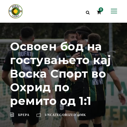
0
Освоен бод на
гостувањето кај
Воска Спорт во
Охрид по
ремито од 1:1
БРЕРА
UNCATEGORIZED @MK