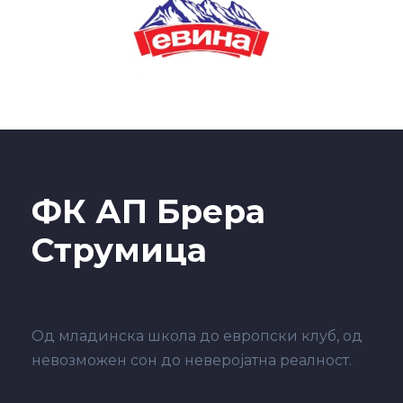
ФК АП Брера
Струмица
Од младинска школа до европски клуб, од
невозможен сон до неверојатна реалност.