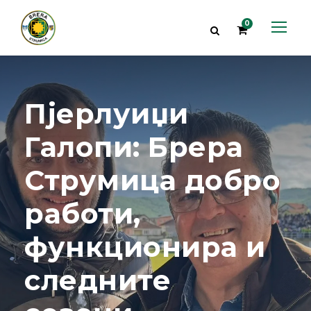
0
Пјерлуиџи
Галопи: Брера
Струмица добро
работи,
функционира и
следните