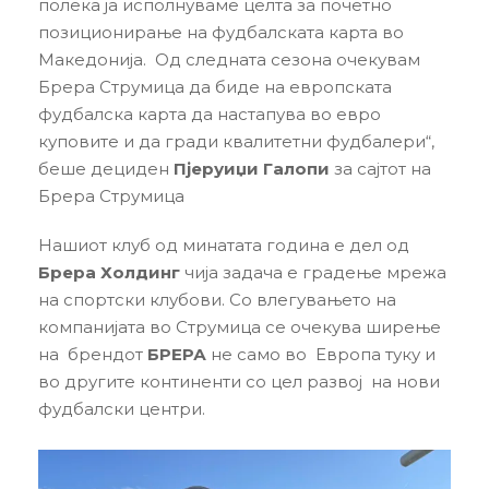
полека ја исполнуваме целта за почетно
позиционирање на фудбалската карта во
Македонија. Од следната сезона очекувам
Брера Струмица да биде на европската
фудбалска карта да настапува во евро
куповите и да гради квалитетни фудбалери“,
беше дециден
Пјеруиџи Галопи
за сајтот на
Брера Струмица
Нашиот клуб од минатата година е дел од
Брера Холдинг
чија задача е градење мрежа
на спортски клубови. Со влегувањето на
компанијата во Струмица се очекува ширење
на брендот
БРЕРА
не само во Европа туку и
во другите континенти со цел развој на нови
фудбалски центри.