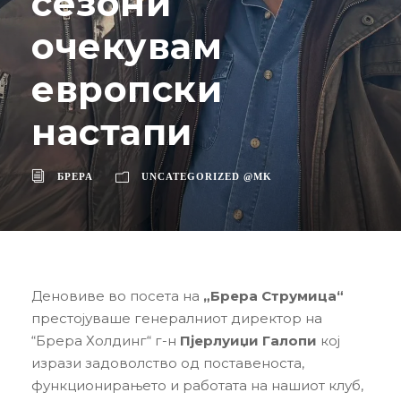
сезони
очекувам
европски
настапи
БРЕРА
UNCATEGORIZED @MK
Деновиве во посета на
„Брера Струмица“
престојуваше генералниот директор на
“Брера Холдинг“ г-н
Пјерлуиџи Галопи
кој
изрази задоволство од поставеноста,
функционирањето и работата на нашиот клуб,