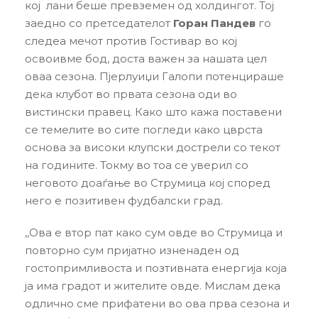
кој лани беше превземен од холдингот. Тој
заедно со претседателот
Горан Пандев
го
следеа мечот против Гостивар во кој
освоивме бод, доста важен за нашата цел
оваа сезона. Пјерлуиџи Галопи потенцираше
дека клубот во првата сезона оди во
вистински правец. Како што кажа поставени
се темелите во сите погледи како цврста
основа за високи клупски дострели со текот
на годините. Токму во тоа се уверил со
неговото доаѓање во Струмица кој според
него е позитивен фудбалски град.
,,Ова е втор пат како сум овде во Струмица и
повторно сум пријатно изненаден од
гостопримливоста и позтивната енергија која
ја има градот и жителите овде. Мислам дека
одлично сме прифатени во ова прва сезона и