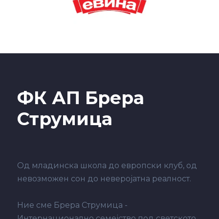
ФК АП Брера
Струмица
Од младинска школа до европски клуб, од
невозможен сон до неверојатна реалност.
Ние сме Брера Струмица -
Интернационално семејство под светското