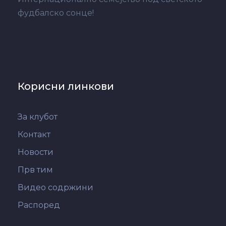
фудбалско сонце!
Корисни линкови
За клубот
Контакт
Новости
Прв тим
Видео содржини
Распоред