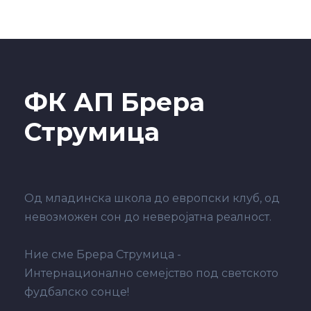
ФК АП Брера
Струмица
Од младинска школа до европски клуб, од
невозможен сон до неверојатна реалност.
Ние сме Брера Струмица -
Интернационално семејство под светското
фудбалско сонце!