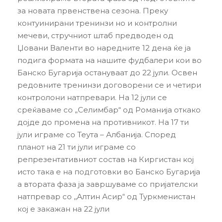
за новата првенствена сезона. Преку
контуинирани тренинзи но и контролни
мечеви, стручниот штаб предводен од
Џовани Валенти во наредните 12 дена ќе ја
подига формата на нашите фудбалери кои во
Банско Бугарија остануваат до 22 јули. Освен
редовните тренинзи договорени се и четири
контролони натпревари. На 12 јули се
среќаваме со „Селимбар“ од Романија откако
дојде до промена на противникот. На 17 ти
јули играме со Теута – Албанија. Според
планот на 21 ти јули играме со
репрезентативниот состав на Киргистан кој
исто така е на подготовки во Банско Бугарија
а втората фаза ја завршуваме со пријателски
натпревар со ,,Алтин Асир“ од Туркменистан
кој е закажан на 22 јули