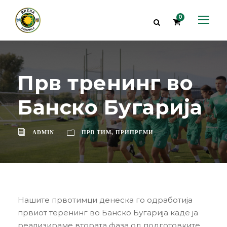
0
Прв тренинг во
Банско Бугарија
ADMIN
ПРВ ТИМ
,
ПРИПРЕМИ
Нашите првотимци денеска го одработија
првиот теренинг во Банско Бугарија каде ја
реализираме втората фаза од подготовките