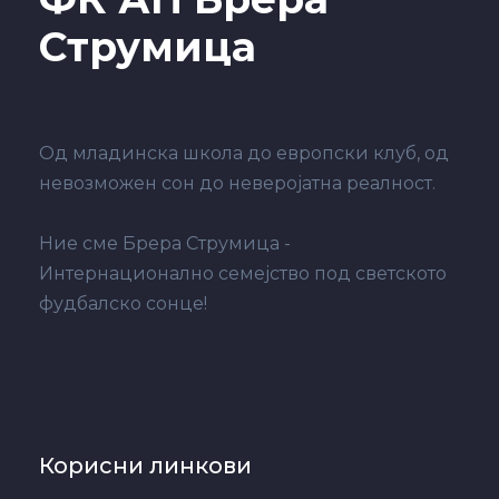
Струмица
Од младинска школа до европски клуб, од
невозможен сон до неверојатна реалност.
Ние сме Брера Струмица -
Интернационално семејство под светското
фудбалско сонце!
Корисни линкови