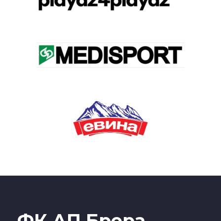
ФК АП Брера