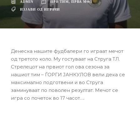
ADMIN
ПРВ ТИМ
,
ПРВА МФЛ
ИЗЈАВИ ОД ИГРАЧИ
Денеска нашите фудбалери го играат мечот
од третото коло. Му гостуваат на Струга ТЛ.
Стрелецот на првиот гол ова сезона за
нашиот тим – ЃОРГИ ЈАНКУЛОВ вели дека се
максимално подготвени и во Струга
заминуваат по поволен резултат. Мечот се
игра со почеток во 17 часот….