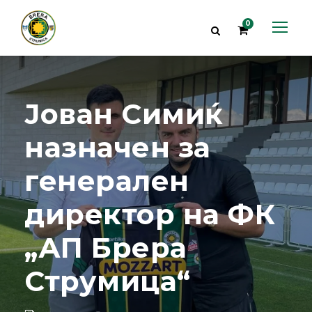
0
Јован Симиќ
назначен за
генерален
директор на ФК
„АП Брера
Струмица“