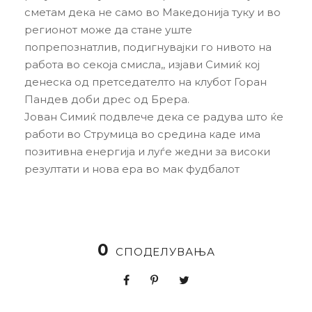
сметам дека не само во Македонија туку и во
регионот може да стане уште
попрепознатлив, подигнувајки го нивото на
работа во секоја смисла,, изјави Симиќ кој
денеска од претседателто на клубот Горан
Пандев доби дрес од Брера.
Јован Симиќ подвлече дека се радува што ќе
работи во Струмица во средина каде има
позитивна енергија и луѓе жедни за високи
резултати и нова ера во мак фудбалот
0
СПОДЕЛУВАЊА