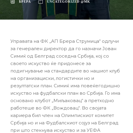
БРЕРА
UNCATEGORIZED @MK
Управата на ФК ,,АП Брера Струмица“ одлучи
за генерален директор да го назначи Јован
Симиќ од Белград соседна Србија, кој со
своето искуство ќе придонесе за
подигнување на стандардите во нашиот клуб
на организациски, логистички но и
резултатски план. Симиќ има повеќегодишно
искуство на фудбалски план во Србија. Го има
основано клубот „Миљаковац“ а претходно
работеше во ФК „Вождовац“. Во својата
кариера бил член на Олимпискиот комитет
Србија но и на Фудбалскиот сојуз на Белград
при што стекнува искуство и за УЕФА