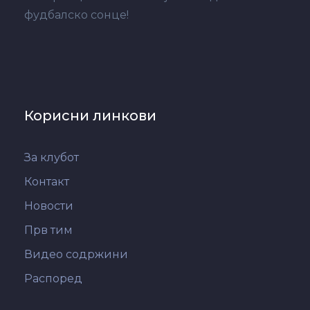
фудбалско сонце!
Корисни линкови
За клубот
Контакт
Новости
Прв тим
Видео содржини
Распоред