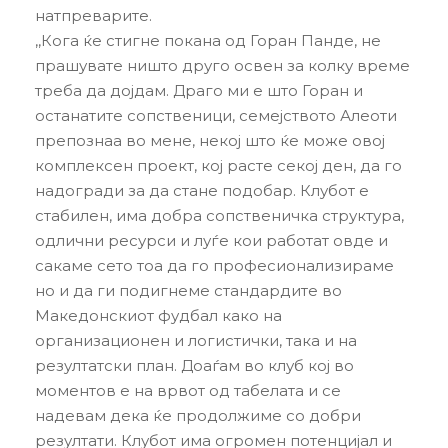
натпреварите.
,,Кога ќе стигне покана од Горан Панде, не
прашувате ништо друго освен за колку време
треба да дојдам. Драго ми е што Горан и
останатите сопственици, семејството Алеоти
препознаа во мене, некој што ќе може овој
комплексен проект, кој расте секој ден, да го
надогради за да стане подобар. Клубот е
стабилен, има добра сопственичка структура,
одлични ресурси и луѓе кои работат овде и
сакаме сето тоа да го професионализираме
но и да ги подигнеме стандардите во
Македонскиот фудбал како на
организационен и логистички, така и на
резултатски план. Доаѓам во клуб кој во
моментов е на врвот од табелата и се
надевам дека ќе продолжиме со добри
резултати. Клубот има огромен потенцијал и