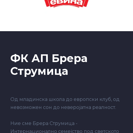
ФК АП Брера
Струмица
Од младинска школа до европски клуб, од
невозможен сон до неверојатна реалност.
Ние сме Брера Струмица -
Интернационално семејство под светското