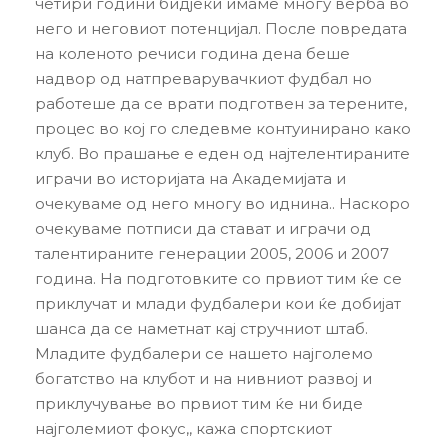
четири години бидјеки имаме многу верба во
него и неговиот потенцијал. После повредата
на коленото речиси година дена беше
надвор од натпреварувачкиот фудбал но
работеше да се врати подготвен за терените,
процес во кој го следевме контуинирано како
клуб. Во прашање е еден од најтелентираните
играчи во историјата на Академијата и
очекуваме од него многу во иднина.. Наскоро
очекуваме потписи да стават и играчи од
талентираните генерации 2005, 2006 и 2007
година. На подготовките со првиот тим ќе се
приклучат и млади фудбалери кои ќе добијат
шанса да се наметнат кај стручниот штаб.
Младите фудбалери се нашето најголемо
богатство на клубот и на нивниот развој и
приклучување во првиот тим ќе ни биде
најголемиот фокус,, кажа спортскиот