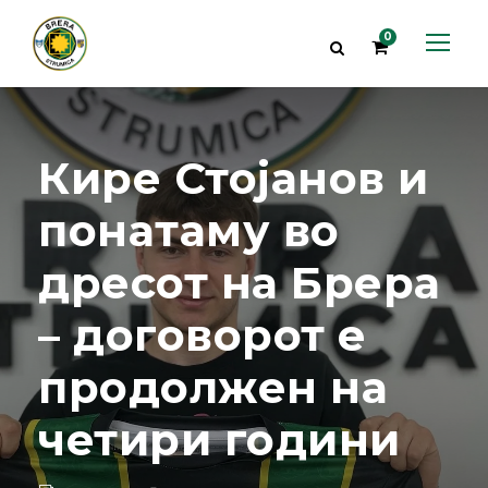
0
Кире Стојанов и
понатаму во
дресот на Брера
– договорот е
продолжен на
четири години