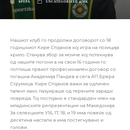
БРЕРА
UNCATEGORIZED @MK
Нашиот клуб го продолжи договорот со 18
годишниот Кире Стојанов кој игра на позиција
крило. Станува збор за момче кој потекнува
од нашите погони а на свои 16 години го
потпиша првиот професионален договор со
тогашна Академија Пандев а сега АП Брера
Струмица. Кире Стојанов важи за одличен
талент иако пазуираше од терените заради
повреда. Тој постојано е стандарден член на
младинските репрезентации на Македонија.
За селекциите У16, 17, 18, и 19 има повеќе од
десетина настапи а има постигнувано и
голови.