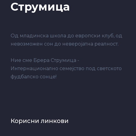
Струмица
Од младинска школа до европски клуб, од
невозможен сон до неверојатна реалност.
Ние сме Брера Струмица -
Интернационално семејство под светското
фудбалско сонце!
Корисни линкови