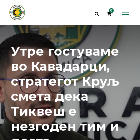
0
Утре гостуваме
во Кавадарци,
стратегот Круљ
смета дека
Тиквеш е
незгоден тим и