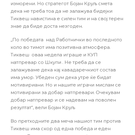
изморени. Но стратегот Бојан Круљ смета
дека не треба тоа да не залажува бидејки
Тиквеш навистина е силен тим и на свој терен
знае да биде доста незгоден.
,,По победата над Работнички во последното
коло во тимот има позитивнa атмосфера.
Тиквеш оваа недела играше и КУП
натпревар со Шкупи . Не треба да се
залажуваме дека кај кавадаречкиот состав
има умор. Убеден сум дека утре ќе бидат
мотивириани. Но и нашите играчи мислам се
мотивирани за добар натпревари. Очекувам
добар натпревар и се надевам на поволен
резултат“, вели Бојан Круљ
Во претходните два меча нашиот тим против
Тиквеш има скор од една победа и еден