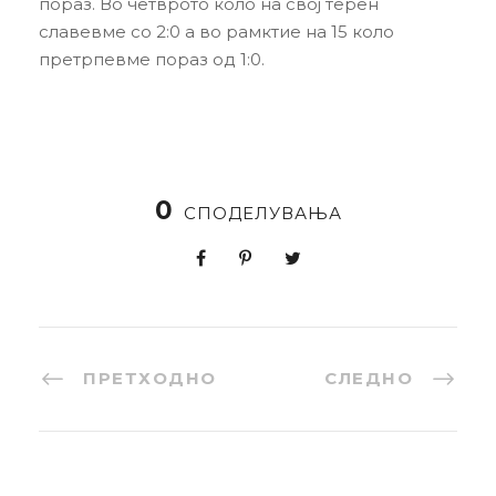
пораз. Во четврото коло на свој терен
славевме со 2:0 а во рамктие на 15 коло
претрпевме пораз од 1:0.
0
СПОДЕЛУВАЊА
ПРЕТХОДНО
СЛЕДНО